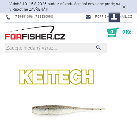
V době 10.-15.8.2026 bude z důvodu čerpání dovolené prodejna
v Rapotíně ZAVŘENÁ!!!
739491096 , 733530990
FORFISHER@EMAIL.CZ
0
0 Kč