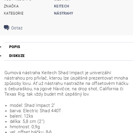
ZNAČKA
KEITECH
KATEGORIE
NÁSTRAHY
Dotaz
POPIS
DISKUZE
Gumová nástraha Keitech Shad Impact je univerzální
nástrahou pro přívlač, kterou lze úspěšně prezentovat mnoha
způsoby lovu. Ať už nástrahu nastražíte na offsetovém háčku
s čeburaškou, na jigové hlavičce, na drop shot, California či
Texas Rig, tak vždy budet mít úspěšný lov.
model: Shad Impact 2"
barva: Electric Shad 440T
balení: 12ks
délka: 5,8 cm (2'')
hmotnost: 0,9g
vel. offset háčku: 8-6