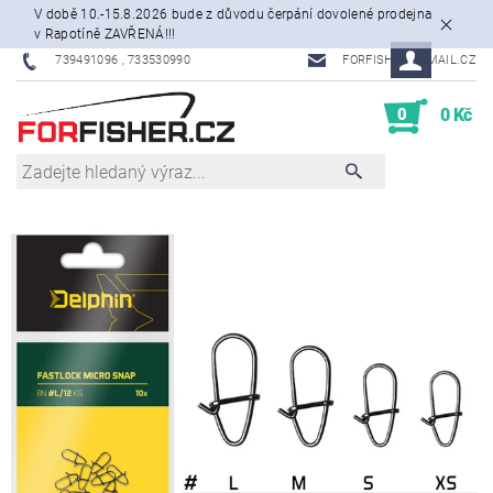
V době 10.-15.8.2026 bude z důvodu čerpání dovolené prodejna
v Rapotíně ZAVŘENÁ!!!
739491096 , 733530990
FORFISHER@EMAIL.CZ
0
0 Kč