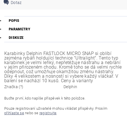
Dotaz
POPIS
PARAMETRY
DISKUZE
Karabinky Delphin FASTLOCK MICRO SNAP si oblíbí
zejména rybáři holdující technice "Ultralight". Tento typ
karabinek je velmi lehký, nepřetěžuje nástrahu a nebrání
v jejím přirozeném chodu. Kromě toho se dá velmi rychle
odepnout, což umožňuje okamžitou změnu nástrahy.
Díky 4 velikostem a nosností si vybere každý vláčkař. V
balení se nachází 10 kusů. Ceny a varianty
Značka (?)
Delphin
Buďte první, kdo napíše příspěvek k této položce.
Pouze registrovaní uživatelé mohou vkládat příspěvky. Prosím
přihlaste se
nebo se
registrujte
.