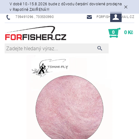
V době 10.-15.8.2026 bude z důvodu čerpání dovolené prodejna
v Rapotíně ZAVŘENÁ!!!
739491096 , 733530990
FORFISHER@EMAIL.CZ
0
0 Kč