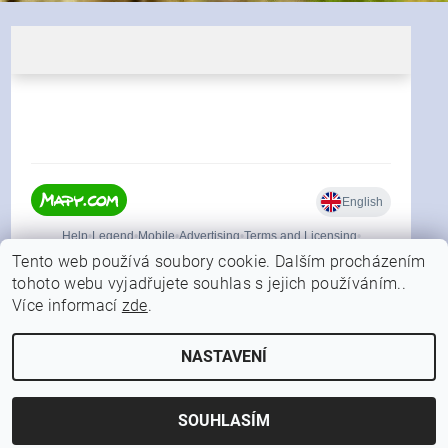
Tento web používá soubory cookie. Dalším procházením
tohoto webu vyjadřujete souhlas s jejich používáním..
Více informací
zde
.
|
Shoptet.cz
Můjprvníeshop.cz
NASTAVENÍ
2026 © FORFISHER.CZ, všechna práva vyhrazena
Vytvořil Shoptet
SOUHLASÍM