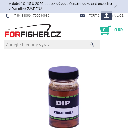
V době 10.-15.8.2026 bude z důvodu čerpání dovolené prodejna
v Rapotíně ZAVŘENÁ!!!
739491096 , 733530990
FORFISHER@EMAIL.CZ
0
0 Kč