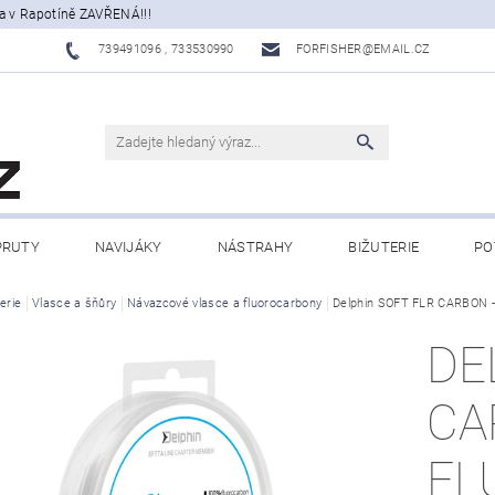
a v Rapotíně ZAVŘENÁ!!!
739491096 , 733530990
FORFISHER@EMAIL.CZ
PRUTY
NAVIJÁKY
NÁSTRAHY
BIŽUTERIE
PO
ATY, ECHOLOTY
erie
Vlasce a šňůry
Návazcové vlasce a fluorocarbony
OBLEČENÍ
CAMPING
Delphin SOFT FLR CARBON -
DÁRKOVÉ PŘ
DE
BLOG
CA
FL