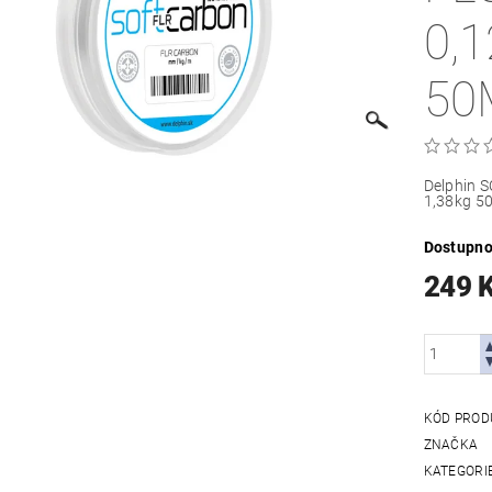
0,
50
Delphin 
1,38kg 5
Dostupno
249 
KÓD PROD
ZNAČKA
KATEGORI