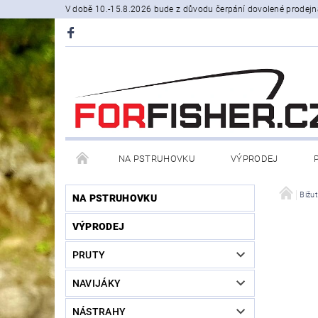
V době 10.-15.8.2026 bude z důvodu čerpání dovolené prodejn
NA PSTRUHOVKU
VÝPRODEJ
STOJANY A SIGNALIZÁTORY
ČLUNY, BELLY BO
Bižut
NA PSTRUHOVKU
VÝPRODEJ
PRODÁVANÉ ZNAČKY
NOVINKY U NÁS
PRUTY
NAVIJÁKY
NÁSTRAHY