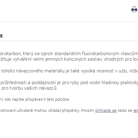
ZE
orokarbon, který se oproti standardním fluorokarbonovým vlascům
ňuje vytváření velmi jemných koncových sestav, vhodných pro lov
tohoto návazcového materiálu je také vysoká nosnost v uzlu, nízk
 průhlednosti a poddajnosti je pro ryby pod vodní hladinou prakti
pro tvorbu vašich návazců.
í, kdo napíše příspěvek k této položce.
istrovaní uživatelé mohou vkládat příspěvky. Prosím
přihlaste se
nebo se
re