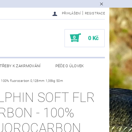
|
PŘIHLÁŠENÍ
REGISTRACE
0
0 Kč
TŘEBY K ZAKRMOVÁNÍ
PÉČE O ÚLOVEK
 100% fluorocarbon 0,128mm 1,38kg 50m
EDMĚTY
KONTAKTY
LPHIN SOFT FLR
RBON - 100%
UOROCARBON