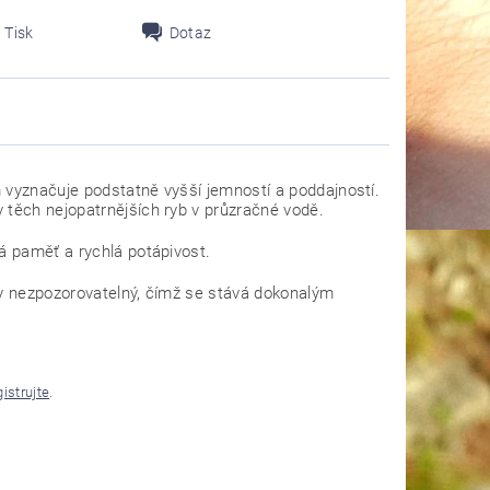
Tisk
Dotaz
 vyznačuje podstatně vyšší jemností a poddajností.
 těch nejopatrnějších ryb v průzračné vodě.
á paměť a rychlá potápivost.
cky nezpozorovatelný, čímž se stává dokonalým
gistrujte
.