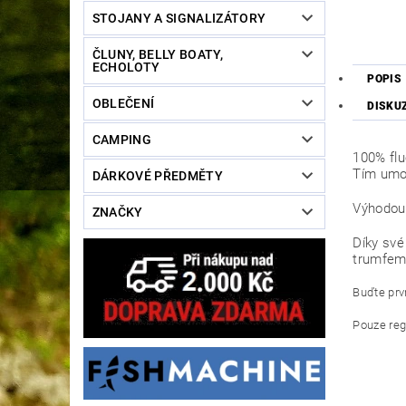
STOJANY A SIGNALIZÁTORY
ČLUNY, BELLY BOATY,
ECHOLOTY
POPIS
OBLEČENÍ
DISKU
CAMPING
100% flu
Tím umož
DÁRKOVÉ PŘEDMĚTY
Výhodou 
ZNAČKY
Díky své
trumfem 
Buďte prvn
Pouze reg