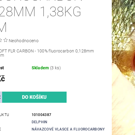
128MM 1,38KG
M
Neohodnoceno
SOFT FLR CARBON - 100% fluorocarbon 0,128mm
0m
st
Skladem
(3 ks)
Kč
UKTU
101004387
DELPHIN
E
NÁVAZCOVÉ VLASCE A FLUOROCARBONY