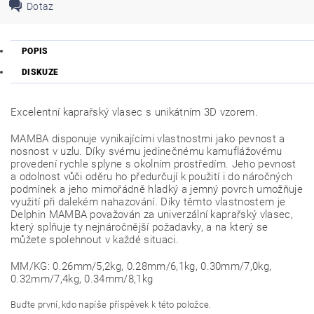
Dotaz
POPIS
DISKUZE
Excelentní kaprařský vlasec s unikátním 3D vzorem.
MAMBA disponuje vynikajícími vlastnostmi jako pevnost a
nosnost v uzlu. Díky svému jedinečnému kamuflážovému
provedení rychle splyne s okolním prostředím. Jeho pevnost
a odolnost vůči oděru ho předurčují k použití i do náročných
podmínek a jeho mimořádně hladký a jemný povrch umožňuje
využití při dalekém nahazování. Díky těmto vlastnostem je
Delphin MAMBA považován za univerzální kaprařský vlasec,
který splňuje ty nejnáročnější požadavky, a na který se
můžete spolehnout v každé situaci.
MM/KG: 0.26mm/5,2kg, 0.28mm/6,1kg, 0.30mm/7,0kg,
0.32mm/7,4kg, 0.34mm/8,1kg
Buďte první, kdo napíše příspěvek k této položce.