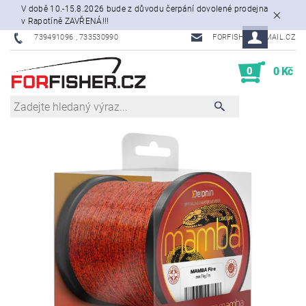
V době 10.-15.8.2026 bude z důvodu čerpání dovolené prodejna
v Rapotíně ZAVŘENÁ!!!
739491096 , 733530990
FORFISHER@EMAIL.CZ
0
0 Kč