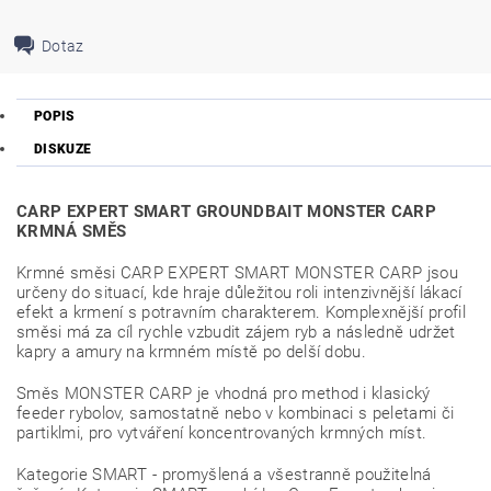
Dotaz
POPIS
DISKUZE
CARP EXPERT SMART GROUNDBAIT MONSTER CARP
KRMNÁ SMĚS
Krmné směsi CARP EXPERT SMART MONSTER CARP jsou
určeny do situací, kde hraje důležitou roli intenzivnější lákací
efekt a krmení s potravním charakterem. Komplexnější profil
směsi má za cíl rychle vzbudit zájem ryb a následně udržet
kapry a amury na krmném místě po delší dobu.
Směs MONSTER CARP je vhodná pro method i klasický
feeder rybolov, samostatně nebo v kombinaci s peletami či
partiklmi, pro vytváření koncentrovaných krmných míst.
Kategorie SMART - promyšlená a všestranně použitelná