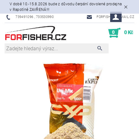
V době 10.-15.8.2026 bude z důvodu čerpání dovolené prodejna
v Rapotíně ZAVŘENÁ!!!
739491096 , 733530990
FORFISHER@EMAIL.CZ
0
0 Kč