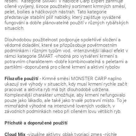
řešení. Kategorie SMART v nabídce Carp Expert zahrnuje
cíleně vyvíjený, široce použitelný sortiment krmných směsí,
pelet, boilies a háčkových nástrah. Tato kategorie
představuje stabilní pilíř nabídky, který zajišťuje vyvážené
fungování a dobře plánovatelné použití v různých rybářských
situacích.
Dlouhodobou použitelnost podporuje spolehlivé složení a
vědomé doladění, které se přizpůsobuje povětrnostním
podmínkám i různým typům vod. -intenzivnější lákací efekt v
rámci kategorie SMART -vhodná pro vytváření krmení s
potravním charakterem -dobře kombinovatelná s peletami a
partiklmi -doporučená pro cílené krmení a aktivní rybolov
Filozofie použití
- Krmné směsi MONSTER CARP naplno
ukazují své výhody v situacích, kdy musí krmení rychle začít
pracovat a aktivita ryb má být dlouhodobě udržena.
Komplexnější charakter umožňuje, aby krmení nefungovalo
pouze jako lákadlo, ale také jako trvalé potravní místo. To je
mimořádně výhodné na intenzivně lovených vodách, v
závodních podmínkách nebo při cíleném lovu větších ryb.
Příchutě a doporučené použití
Cloud Mix
-vizuálne aktívny, oblak tvoriaci zmes -rýchle