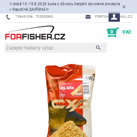
V době 10.-15.8.2026 bude z důvodu čerpání dovolené prodejna
v Rapotíně ZAVŘENÁ!!!
739491096 , 733530990
FORFISHER@EMAIL.CZ
0
0 Kč