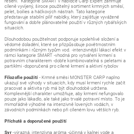
řešení. Kategorie SMART v nabídce Carp Expert zahrnuje
cíleně vyvíjený, široce použitelný sortiment krmných směsí,
pelet, boilies a háčkových nástrah. Tato kategorie
představuje stabilní pilíř nabídky, který zajišťuje vyvážené
fungování a dobře plánovatelné použití v různých rybářských
situacích.
Dlouhodobou použitelnost podporuje spolehlivé složení a
vědomé doladění, které se přizpůsobuje povětrnostním
podmínkám i různým typům vod. -intenzivnější lákací efekt v
rámci kategorie SMART -vhodná pro vytváření krmení s
potravním charakterem -dobře kombinovatelná s peletami a
partiklmi -doporučená pro cílené krmení a aktivní rybolov
Filozofie použití
- Krmné směsi MONSTER CARP naplno
ukazují své výhody v situacích, kdy musí krmení rychle začít
pracovat a aktivita ryb má být dlouhodobě udržena.
Komplexnější charakter umožňuje, aby krmení nefungovalo
pouze jako lákadlo, ale také jako trvalé potravní místo. To je
mimořádně výhodné na intenzivně lovených vodách, v
závodních podmínkách nebo při cíleném lovu větších ryb.
Příchutě a doporučené použití
Syr
-výrazná, intenzívna aróma -účinná v kalnej vode a