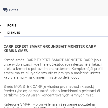
Dotaz
POPIS
DISKUZE
CARP EXPERT SMART GROUNDBAIT MONSTER CARP
KRMNÁ SMĚS
Krmné směsi CARP EXPERT SMART MONSTER CARP jsou
určeny do situací, kde hraje důležitou roli intenzivnější lákací
efekt a krmení s potravním charakterem. Komplexnější profil
směsi má za cíl rychle vzbudit zájem ryb a následně udržet
kapry a amury na krmném místě po delší dobu.
Směs MONSTER CARP je vhodná pro method i klasický
feeder rybolov, samostatně nebo v kombinaci s peletami či
partiklmi, pro vytváření koncentrovaných krmných míst.
Kategorie SMART - promyšlená a všestranně použitelná