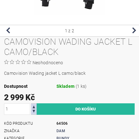
1
z 2
CAMOVISION WADING JACKET L
CAMO/BLACK
Neohodnoceno
Camovision Wading jacket L camo/black
Dostupnost
Skladem
(1 ks)
2 999 Kč
KÓD PRODUKTU
64506
ZNAČKA
DAM
KATEGORIE
BUNDY