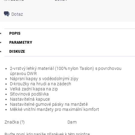
Dotaz
POPIS
PARAMETRY
DISKUZE
2-vrstvý lehký materiál (100% nylon Taslon) s povrchovou
úpravou DWR
Náprsní kapsy s voděodolnými zipy
D-kroužky na hrudi a na zádech
Velká zadní kapsa na zip
Síťovinová podšívka
Nastavitelná kapuce
Nastavitelné gumové pásky na manžetě
Měkké vnitřní manžety pro maximální komfort
Značka (?)
Dam
Buďte první, kdo napíše příspěvek k této položce.