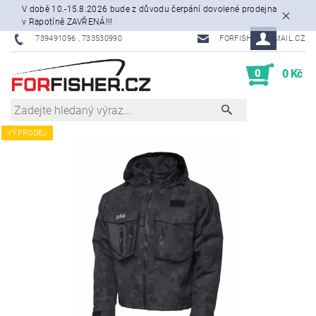
V době 10.-15.8.2026 bude z důvodu čerpání dovolené prodejna
v Rapotíně ZAVŘENÁ!!!
739491096 , 733530990
FORFISHER@EMAIL.CZ
0
0 Kč
VÝPRODEJ