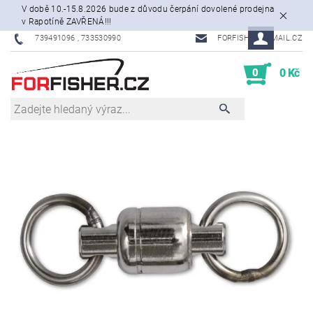
V době 10.-15.8.2026 bude z důvodu čerpání dovolené prodejna
v Rapotíně ZAVŘENÁ!!!
739491096 , 733530990
FORFISHER@EMAIL.CZ
0
0 Kč