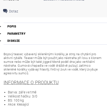
Dotaz
POPIS
PARAMETRY
DISKUZE
Bojový teaser, vybavený skleněnými korálky, je stroj na chytání pro
aktivní rybáře. Teaser může být použit jako nástraha při lovu s klonem
sumce nebo může být také jigged těsně podél dna jako vertikální
nástraha. Gumová chapadla ve vodě dráždivě pulzují, zatímco
skleněné korálky vydávají hlasitý, řinčivý zvuk ve vodě, který zvyšuje
agresivitu sumců.
INFORMACE O PRODUKTU
Barva: záře ve tmě
Velikost háčku: 3/0
BS: 100 kg
Akce: klesající