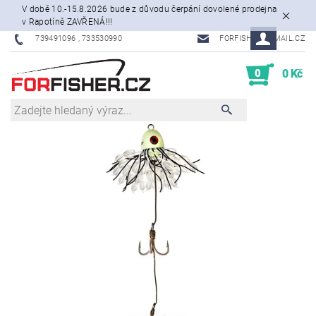
V době 10.-15.8.2026 bude z důvodu čerpání dovolené prodejna
v Rapotíně ZAVŘENÁ!!!
739491096 , 733530990
FORFISHER@EMAIL.CZ
0
0 Kč