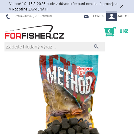
V době 10.-15.8.2026 bude z důvodu čerpání dovolené prodejna
v Rapotíně ZAVŘENÁ!!!
739491096 , 733530990
FORFISHER@EMAIL.CZ
0
0 Kč