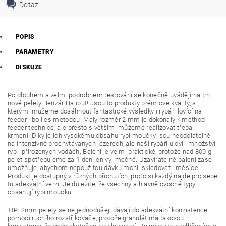
Dotaz
POPIS
PARAMETRY
DISKUZE
Po dlouhém a velmi podrobném testování se konečně uvádějí na trh
nové pelety Benzár Halibut! Jsou to produkty prémiové kvality, s
kterými můžeme dosáhnout fantastické výsledky i rybáři lovící na
feeder i boilies metodou. Malý rozměr 2 mm je dokonalý k method
feeder technice, ale přesto s většími můžeme realizovat třeba i
krmení. Díky jejich vysokému obsahu rybí moučky jsou neodolatelné
na intenzivně prochytávaných jezerech, ale naši rybáři ulovili množství
ryb i přirozených vodách. Balení je velmi praktické, protože nad 800 g
pelet spotřebujeme za 1 den jen výjimečně. Uzavíratelné balení zase
umožňuje, abychom nepoužitou dávku mohli skladovat i měsíce.
Produkt je dostupný v různých příchutích, proto si každý najde pro sebe
tu adekvátní verzi. Je důležité, že všechny a hlavně ovocné typy
obsahují rybí moučku!
TIP: 2mm pelety se nejjednodušeji dávají do adekvátní konzistence
pomocí ručního rozstřikovače, protože granulát má takovou