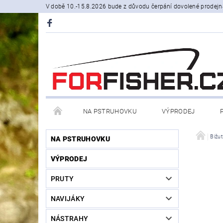
V době 10.-15.8.2026 bude z důvodu čerpání dovolené prodejn
NA PSTRUHOVKU
VÝPRODEJ
STOJANY A SIGNALIZÁTORY
ČLUNY, BELLY BO
Bižut
NA PSTRUHOVKU
VÝPRODEJ
PRODÁVANÉ ZNAČKY
NOVINKY U NÁS
PRUTY
NAVIJÁKY
NÁSTRAHY