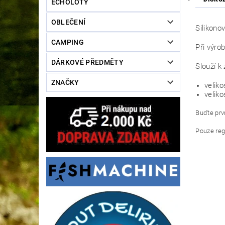
ECHOLOTY
OBLEČENÍ
Silikono
CAMPING
Při výro
DÁRKOVÉ PŘEDMĚTY
Slouží k 
ZNAČKY
veliko
veliko
Buďte prvn
Pouze reg