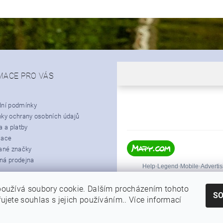
MACE PRO VÁS
ní podmínky
ky ochrany osobních údajů
 a platby
mace
ané značky
á prodejna
oužívá soubory cookie. Dalším procházením tohoto
S
ujete souhlas s jejich používáním.. Více informací
|
Shoptet.cz
Můjprvníeshop.cz