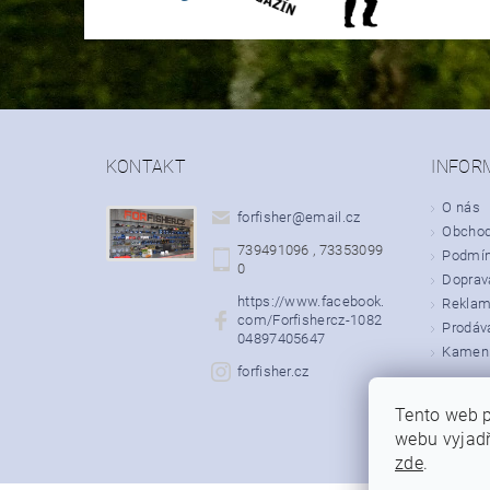
KONTAKT
INFOR
O nás
forfisher
@
email.cz
Obchod
739491096 , 73353099
Podmín
0
Doprava
https://www.facebook.
Rekla
com/Forfishercz-1082
Prodáv
04897405647
Kamenn
forfisher.cz
Tento web p
webu vyjadř
zde
.