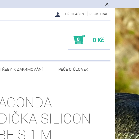
|
PŘIHLÁŠENÍ
REGISTRACE
0
0 Kč
TŘEBY K ZAKRMOVÁNÍ
PÉČE O ÚLOVEK
EDMĚTY
KONTAKTY
ACONDA
DIČKA SILICON
BE S 1 M