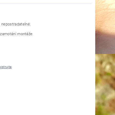
e nepostradatelné.
oti zamotání montáže.
gistrujte
.