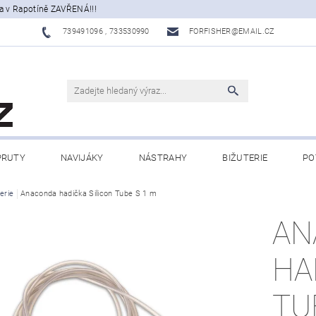
a v Rapotíně ZAVŘENÁ!!!
739491096 , 733530990
FORFISHER@EMAIL.CZ
PRUTY
NAVIJÁKY
NÁSTRAHY
BIŽUTERIE
PO
ATY, ECHOLOTY
erie
Anaconda hadička Silicon Tube S 1 m
OBLEČENÍ
CAMPING
DÁRKOVÉ PŘ
AN
BLOG
HA
TU