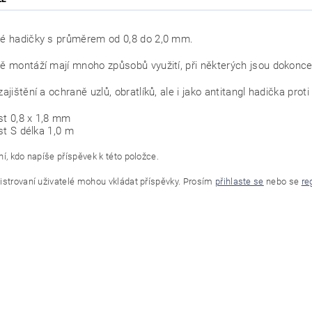
vé hadičky s průměrem od 0,8 do 2,0 mm.
bě montáží mají mnoho způsobů využití, při některých jsou dokonc
zajištění a ochraně uzlů, obratlíků, ale i jako antitangl hadička pr
st 0,8 x 1,8 mm
st S délka 1,0 m
í, kdo napíše příspěvek k této položce.
istrovaní uživatelé mohou vkládat příspěvky. Prosím
přihlaste se
nebo se
re