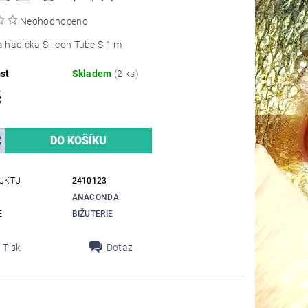
Neohodnoceno
hadička Silicon Tube S 1 m
st
Skladem
(2 ks)
č
UKTU
2410123
ANACONDA
E
BIŽUTERIE
Tisk
Dotaz